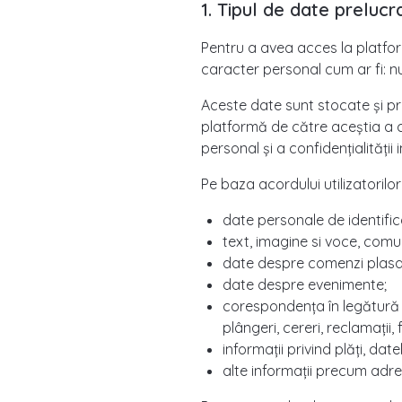
1. Tipul de date prelucr
Pentru a avea acces la platformă
caracter personal cum ar fi: n
Aceste date sunt stocate și pre
platformă de către aceștia a că
personal și a confidențialității i
Pe baza acordului utilizatorilo
date personale de identific
text, imagine si voce, comun
date despre comenzi plasa
date despre evenimente;
corespondența în legătură cu
plângeri, cereri, reclamații,
informații privind plăți, da
alte informații precum adresa