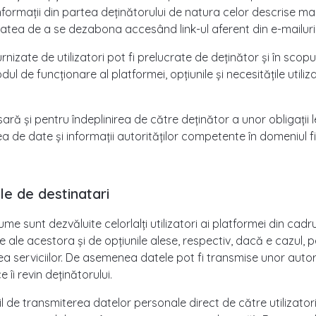
formații din partea deținătorului de natura celor descrise mai s
tatea de a se dezabona accesând link-ul aferent din e-mailuril
izate de utilizatori pot fi prelucrate de deținător și în scopul 
odul de funcționare al platformei, opțiunile și necesitățile utili
ră și pentru îndeplinirea de către deținător a unor obligații 
ea de date și informații autorităților competente în domeniul fi
ile de destinatari
e sunt dezvăluite celorlalți utilizatori ai platformei din cadru
e ale acestora și de opțiunile alese, respectiv, dacă e cazul,
a serviciilor. De asemenea datele pot fi transmise unor autorită
 îi revin deținătorului.
l de transmiterea datelor personale direct de către utilizator