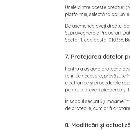
Unele dintre aceste drepturi (re
platformei, selectând opțiunile 
De asemenea aveți dreptul de 
Supraveghere a Prelucrarii Dat
Sector 1, cod postal 010336, B
7. Protejarea datelor 
Pentru a asigura protecția adec
tehnice necesare, prevăzute în 
electronice și procedurale rez
pentru a preveni pierderea și f
În scopul securității maxime în
de protecție, cum ar fi cripta
8. Modificări și actualiză