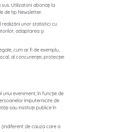
us. Utilizatorii abonați la
e de tip Newsletter.
realizării unor statistici cu
zatorilor, adaptarea și
legale, cum ar fi de exemplu,
scal, al concurenței, protecției
l unui eveniment, în funcție de
 persoanelor împuternicite de
ți sau instituții publice în
i (indiferent de cauza care a