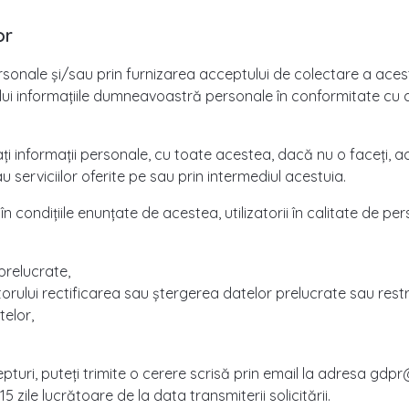
or
ersonale și/sau prin furnizarea acceptului de colectare a aces
vălui informațiile dumneavoastră personale în conformitate cu 
ați informații personale, cu toate acestea, dacă nu o faceți, 
u serviciilor oferite pe sau prin intermediul acestuia.
în condițiile enunțate de acestea, utilizatorii în calitate de 
prelucrate,
torului rectificarea sau ştergerea datelor prelucrate sau restr
telor,
pturi, puteți trimite o cerere scrisă prin email la adresa g
zile lucrătoare de la data transmiterii solicitării.