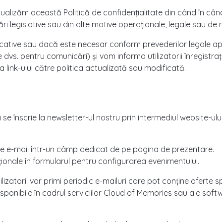
ualizăm această Politică de confidențialitate din când în cân
ări legislative sau din alte motive operaționale, legale sau de
icative sau dacă este necesar conform prevederilor legale ap
dvs. pentru comunicări) și vom informa utilizatorii înregistrați
a link-ului către politica actualizată sau modificată.
 a se înscrie la newsletter-ul nostru prin intermediul website-u
de e-mail într-un câmp dedicat de pe pagina de prezentare.
ționale în formularul pentru configurarea evenimentului.
lizatorii vor primi periodic e-mailuri care pot conține oferte s
isponibile în cadrul serviciilor Cloud of Memories sau ale softw