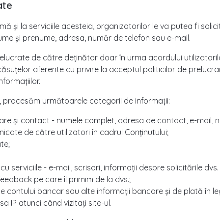
ate
 și la serviciile acesteia, organizatorilor le va putea fi solic
ume și prenume, adresa, număr de telefon sau e-mail.
lucrate de către deținător doar în urma acordului utilizatorilo
suțelor aferente cu privire la acceptul politicilor de prelucr
nformațiilor.
r, procesăm următoarele categorii de informații:
are și contact - numele complet, adresa de contact, e-mail, n
icate de către utilizatori în cadrul Conținutului;
te;
 serviciile - e-mail, scrisori, informații despre solicitările dv
 feedback pe care îl primim de la dvs.;
tele contului bancar sau alte informații bancare și de plată în l
 IP atunci când vizitați site-ul.