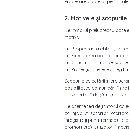
Procesarea datelor personale m
2. Motivele și scopuril
Deținătorul prelucrează datele
motive:
Respectarea obligațiilor leg
Executarea obligațiilor con
Consimțământul persoanei f
Protecția intereselor legitim
Scopurile colectării și prelucră
posibilitatea comunicării între 
utilizatorilor în legătură cu stat
De asemenea deținătorul colect
cerințele utilizatorilor (ofertar
înregistrați prin intermediul pl
promoții etc). Utilizatorii înre