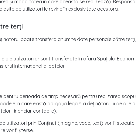
ea și modalitatea în care aceasta se realizează). Responsabi
site de utilizatori le revine în exclusivitate acestora.
tre terți
, deținătorul poate transfera anumite date personale către terți
ale ale utilizatorilor sunt transferate în afara Spațiului Eco
nsferul internațional al datelor.
e pentru perioada de timp necesară pentru realizarea scopu
oadele în care există obligația legală a deținătorului de a le
elor financiar contabile).
utilizatori prin Conținut (imagine, voce, text) vor fi stocate
e vor fi șterse.