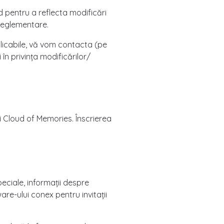
d pentru a reflecta modificări
 reglementare.
licabile, vă vom contacta (pe
 în privința modificărilor/
lui Cloud of Memories. Înscrierea
peciale, informații despre
are-ului conex pentru invitații