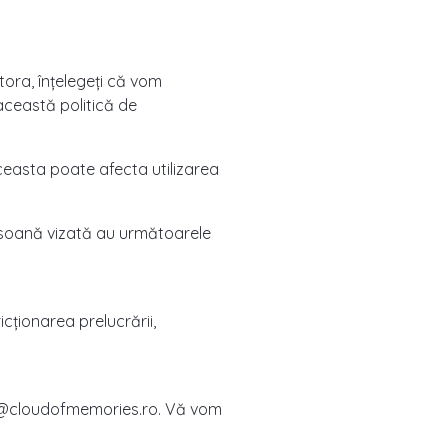
tora, înțelegeți că vom
această politică de
aceasta poate afecta utilizarea
persoană vizată au următoarele
icţionarea prelucrării,
dpr@cloudofmemories.ro. Vă vom