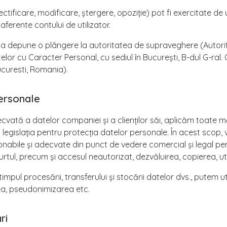
ctificare, modificare, ștergere, opoziție) pot fi exercitate de ut
aferente contului de utilizator.
a depune o plângere la autoritatea de supraveghere (Autori
elor cu Caracter Personal, cu sediul în București, B-dul G-ra
ucuresti, Romania).
personale
vată a datelor companiei și a clienților săi, aplicăm toate mă
legislația pentru protecția datelor personale. În acest scop, 
onabile și adecvate din punct de vedere comercial și legal pen
urtul, precum și accesul neautorizat, dezvăluirea, copierea, u
 timpul procesării, transferului și stocării datelor dvs., putem
rea, pseudonimizarea etc.
ri