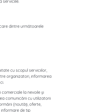
serviciile.
icare dintre următoarele
itate cu scopul serviciilor,
către organizatori, informarea
ci.
 comerciale la nevoile și
ea comunicării cu utilizatorii
ormării (noutăți, oferte,
a informare de tip