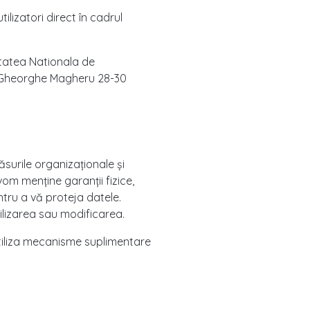
ilizatori direct în cadrul
tatea Nationala de
l. Gheorghe Magheru 28-30
surile organizaționale și
vom menține garanții fizice,
tru a vă proteja datele.
tilizarea sau modificarea.
 utiliza mecanisme suplimentare