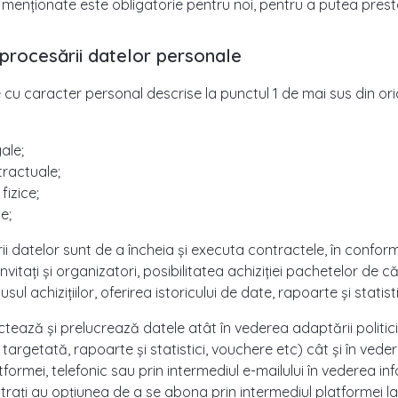
enționate este obligatorie pentru noi, pentru a putea presta 
e procesării datelor personale
 cu caracter personal descrise la punctul 1 de mai sus din or
ale;
tractuale;
izice;
e;
rii datelor sunt de a încheia și executa contractele, în conform
invitați și organizatori, posibilitatea achiziției pachetelor de 
usul achizițiilor, oferirea istoricului de date, rapoarte și statisti
ează și prelucrează datele atât în vederea adaptării politicii
e targetată, rapoarte și statistici, vouchere etc) cât și în veder
atformei, telefonic sau prin intermediul e-mailului în vederea inf
gistrați au opțiunea de a se abona prin intermediul platformei l