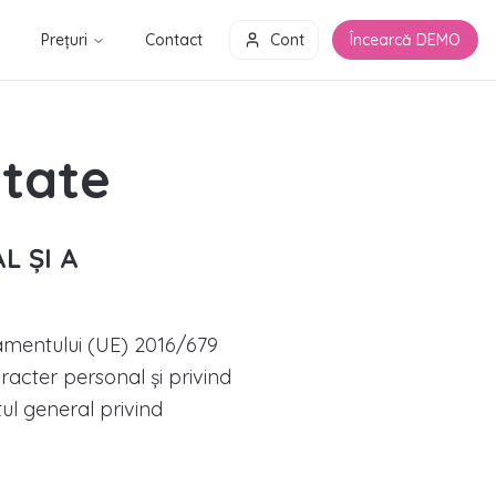
Prețuri
Contact
Cont
Încearcă DEMO
itate
L ȘI A
amentului (UE) 2016/679
racter personal şi privind
ul general privind