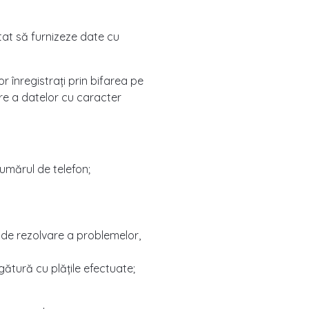
itat să furnizeze date cu
r înregistrați prin bifarea pe
are a datelor cu caracter
umărul de telefon;
s. de rezolvare a problemelor,
egătură cu plățile efectuate;