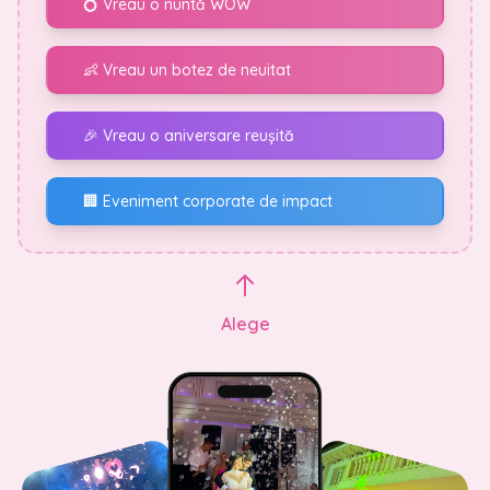
💍 Vreau o nuntă WOW
👶 Vreau un botez de neuitat
🎉 Vreau o aniversare reușită
🏢 Eveniment corporate de impact
Alege