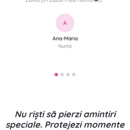
pentru toți. ❤️
"
J
Jenny
Nuntă
Nu riști să pierzi amintiri