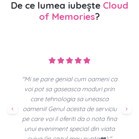
De ce lumea iubește
Cloud
of Memories
?
"
Pentru mine a fost super tare, e
ceva ce nu prea vezi la nunți, am
anunțat prin entertainer că avem
așa ceva și lumea să pună pozele
pe ea. Platforma însăși e super
faină, dar contează și lumea să
lucreze cu ea ca să poată fi faină