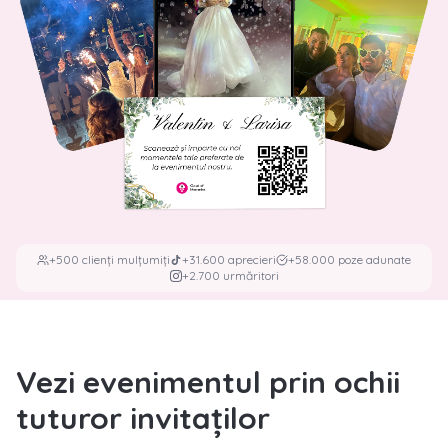
+500 clienți mulțumiți
+31.600 aprecieri
+58.000 poze adunate
+2.700 urmăritori
Vezi evenimentul prin ochii
tuturor invitaților