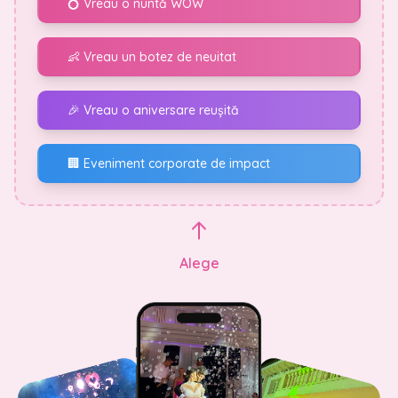
💍 Vreau o nuntă WOW
👶 Vreau un botez de neuitat
🎉 Vreau o aniversare reușită
🏢 Eveniment corporate de impact
Alege