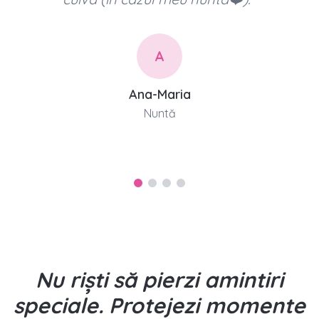
pentru toți. ❤️
"
J
Jenny
Nuntă
Nu riști să pierzi amintiri