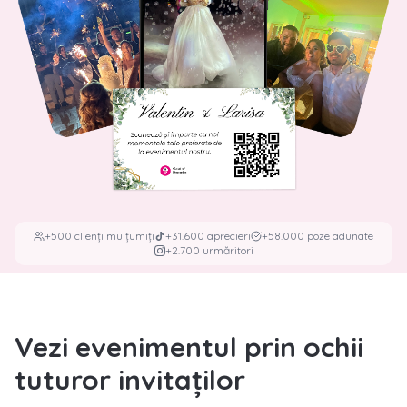
+500 clienți mulțumiți
+31.600 aprecieri
+58.000 poze adunate
+2.700 urmăritori
Vezi evenimentul prin ochii
tuturor invitaților