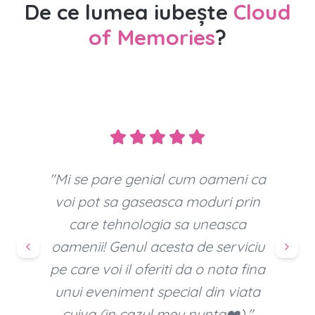
De ce lumea iubește
Cloud
of Memories
?
"
Pentru mine a fost super tare, e
ceva ce nu prea vezi la nunți, am
anunțat prin entertainer că avem
așa ceva și lumea să pună pozele
pe ea. Platforma însăși e super
faină, dar contează și lumea să
lucreze cu ea ca să poată fi faină